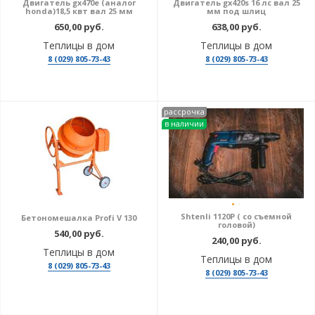
Двигатель gx470е (аналог
Двигатель gx420s 16 лс вал 25
honda)18,5 квт вал 25 мм
мм под шлиц
650,00 руб.
638,00 руб.
Теплицы в дом
Теплицы в дом
8 (029) 805-73-43
8 (029) 805-73-43
рассрочка
в наличии
Shtenli 1120P ( со съемной
Бетономешалка Profi V 130
головой)
540,00 руб.
240,00 руб.
Теплицы в дом
Теплицы в дом
8 (029) 805-73-43
8 (029) 805-73-43