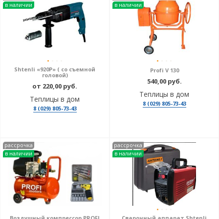
в наличии
в наличии
Shtenli «920P» ( со съемной
Profi V 130
головой)
540,00 руб.
от 220,00 руб.
Теплицы в дом
Теплицы в дом
8 (029) 805-73-43
8 (029) 805-73-43
рассрочка
рассрочка
в наличии
в наличии
Воздушный компрессор PROFI
Сварочный аппарат Shtenli