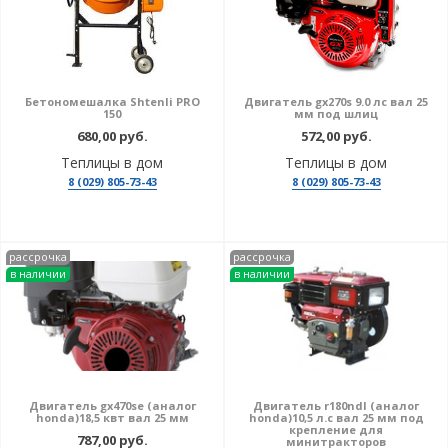
Бетономешалка Shtenli PRO
Двигатель gx270s 9.0 лс вал 25
150
мм под шлиц
680,00 руб.
572,00 руб.
Теплицы в дом
Теплицы в дом
8 (029) 805-73-43
8 (029) 805-73-43
рассрочка
рассрочка
в наличии
в наличии
Двигатель gx470sе (аналог
Двигатель r180ndl (аналог
honda)18,5 квт вал 25 мм
honda)10,5 л.с вал 25 мм под
крепление для
787,00 руб.
минитракторов