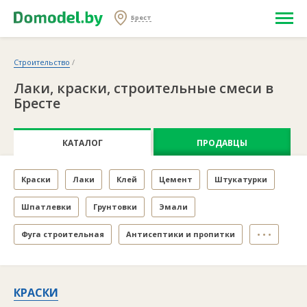
Брест
Строительство
/
Лаки, краски, строительные смеси в
Бресте
КАТАЛОГ
ПРОДАВЦЫ
Краски
Лаки
Клей
Цемент
Штукатурки
Шпатлевки
Грунтовки
Эмали
Фуга строительная
Антисептики и пропитки
• • •
КРАСКИ