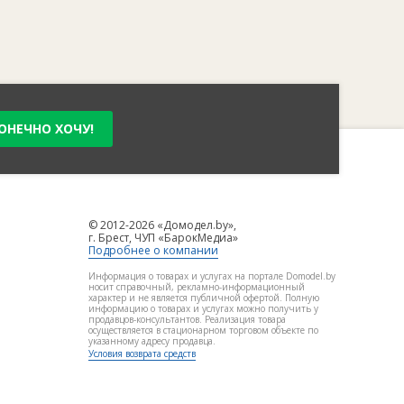
ОНЕЧНО ХОЧУ!
© 2012-2026 «Домодел.by»,
г. Брест, ЧУП «БарокМедиа»
Подробнее о компании
Информация о товарах и услугах на портале Domodel.by
носит справочный, рекламно-информационный
характер и не является публичной офертой. Полную
информацию о товарах и услугах можно получить у
продавцов-консультантов. Реализация товара
осуществляется в стационарном торговом объекте по
указанному адресу продавца.
Условия возврата средств