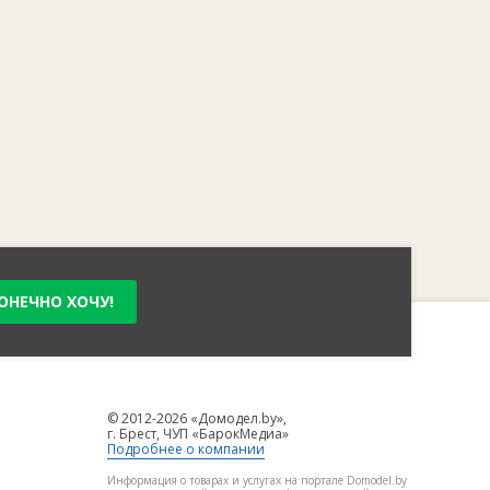
ОНЕЧНО ХОЧУ!
© 2012-2026 «Домодел.by»,
г. Брест, ЧУП «БарокМедиа»
Подробнее о компании
Информация о товарах и услугах на портале Domodel.by