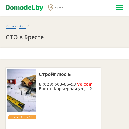
Брест
Услуги
/
Авто
/
СТО в Бресте
Стройплюс-Б
8 (029) 603-65-93
Velcom
Брест, Карьерная ул., 12
на сайте >13
лет