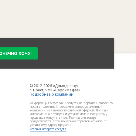
ОНЕЧНО ХОЧУ!
© 2012-2026 «Домодел.by»,
г. Брест, ЧУП «БарокМедиа»
Подробнее о компании
Информация о товарах и услугах на портале Domodel.by
носит справочный, рекламно-информационный
характер и не является публичной офертой. Полную
информацию о товарах и услугах можно получить у
продавцов-консультантов. Реализация товара
осуществляется в стационарном торговом объекте по
указанному адресу продавца.
Условия возврата средств