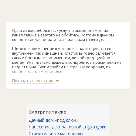
Одна из востребованных услуг на рынке, это монтаж
канализации. Без этого не обойтись. Поэтому в данном
вопросе следует обратиться к мастерам своего дела.
Широкое применение в монтаже канализации, как во
внутренней, так и внешней. Пластик выгодно отличается
самым богатым ассортиментом, четкой градацией по
цветам. Значительно дешевле конкурентов, практически не
издают шума. Таким трубам не страшна коррозия, их
крайне быстро монтировать.
Показать полностью
Засоры в трубах это частое явление. Корень проблемы, как
правило, кроется в неправильном монтаже канализации.
Или жильцы, которые сбрасывают туда все что попало.
Поэтому важно использовать трубы без шероховатостей.
У нас в каталоге вы можете ознакомиться с видами услуг по
монтажу канализации. Связаться можно по контактные
Смотрите также
телефонам, которые будут указаны в описании.
Дачный дом «под ключ»
Нанесение декоративной штукатурки
Строительные материалы