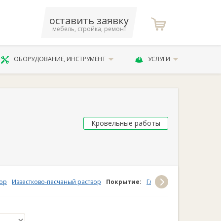
оставить заявку
мебель, стройка, ремонт
ОБОРУДОВАНИЕ, ИНСТРУМЕНТ
УСЛУГИ
Кровельные работы
вор
Известково-песчаный раствор
Покрытие:
Глазурь
Ангоб
Без по