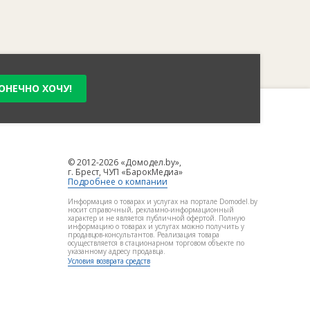
ОНЕЧНО ХОЧУ!
© 2012-2026 «Домодел.by»,
г. Брест, ЧУП «БарокМедиа»
Подробнее о компании
Информация о товарах и услугах на портале Domodel.by
носит справочный, рекламно-информационный
характер и не является публичной офертой. Полную
информацию о товарах и услугах можно получить у
продавцов-консультантов. Реализация товара
осуществляется в стационарном торговом объекте по
указанному адресу продавца.
Условия возврата средств