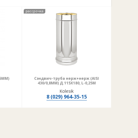
рассрочка
,5ММ)
Сэндвич-труба нерж+нерж (AISI
430/0,8ММ) Д.115Х180, L-0,25М
Kolesik
8 (029) 964-35-15