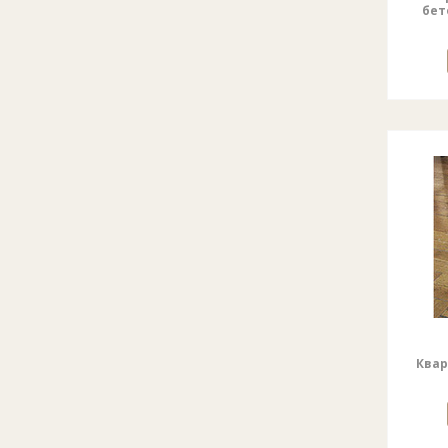
бет
Квар